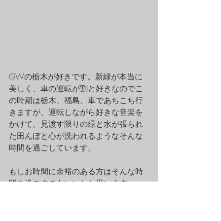
GWの栃木が好きです。新緑が本当に
美しく、車の運転が割と好きなのでこ
の時期は栃木、福島、車であちこち行
きますが、運転しながら好きな音楽を
かけて、見渡す限りの緑と水が張られ
た田んぼと心が洗われるようなそんな
時間を過ごしています。
もしお時間に余裕のある方はそんな時
間を過ごすのもいいかと思います。
もし、益子、那須と車を使って両方欲
張り旅行をする予定でしたら、東北道