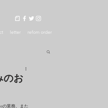
ct
letter
refom order
お休みのお
storeの業務、また