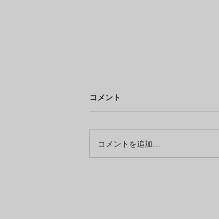
コメント
コメントを追加…
新年のご挨拶とHalos Jewelry
の入荷