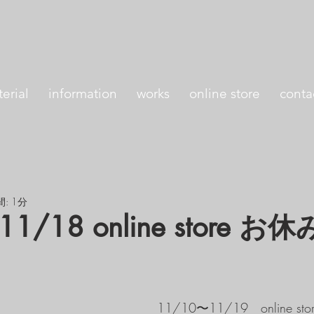
erial
information
works
online store
conta
: 1分
1/18 online store 
11/10〜11/19　online 